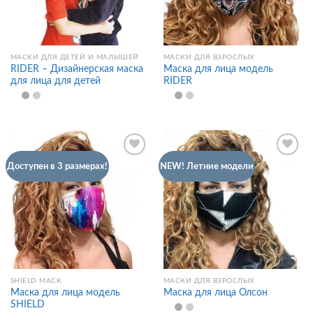
МАСКИ ДЛЯ ДЕТЕЙ И МАЛЫШЕЙ
МАСКИ ДЛЯ ВЗРОСЛЫХ
RIDER – Дизайнерская маска
Маска для лица модель
для лица для детей
RIDER
Доступен в 3 размерах!
NEW! Летние модели
Добавить
Добавить
в список
в список
желаний
желаний
SHIELD MACK
МАСКИ ДЛЯ ВЗРОСЛЫХ
Маска для лица модель
Маска для лица Олсон
SHIELD