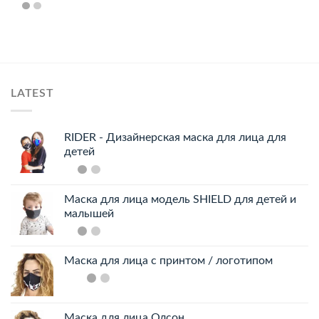
LATEST
RIDER - Дизайнерская маска для лица для
детей
Маска для лица модель SHIELD для детей и
малышей
Маска для лица с принтом / логотипом
Маска для лица Олсон