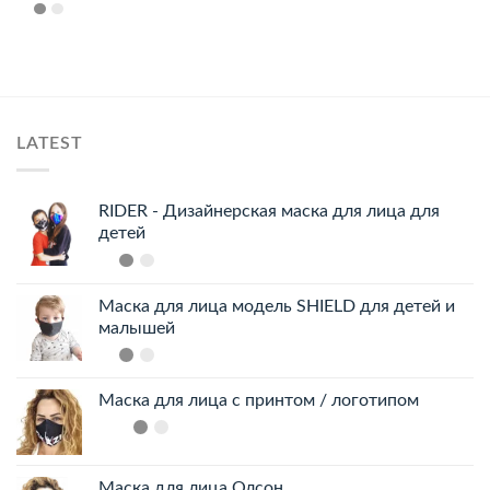
LATEST
RIDER - Дизайнерская маска для лица для
детей
Маска для лица модель SHIELD для детей и
малышей
Маска для лица с принтом / логотипом
Маска для лица Олсон