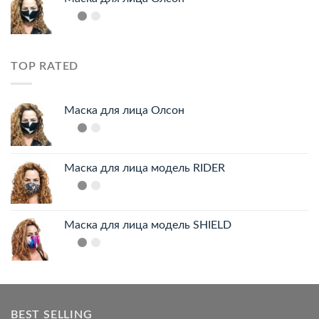
TOP RATED
Маска для лица Олсон
Маска для лица модель RIDER
Маска для лица модель SHIELD
BEST SELLING