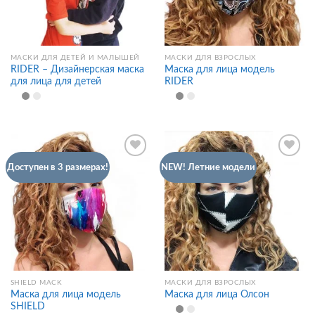
МАСКИ ДЛЯ ДЕТЕЙ И МАЛЫШЕЙ
МАСКИ ДЛЯ ВЗРОСЛЫХ
RIDER – Дизайнерская маска
Маска для лица модель
для лица для детей
RIDER
Доступен в 3 размерах!
NEW! Летние модели
Добавить
Добавить
в список
в список
желаний
желаний
SHIELD MACK
МАСКИ ДЛЯ ВЗРОСЛЫХ
Маска для лица модель
Маска для лица Олсон
SHIELD