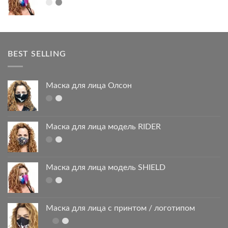
BEST SELLING
Маска для лица Олсон
Маска для лица модель RIDER
Маска для лица модель SHIELD
Маска для лица с принтом / логотипом