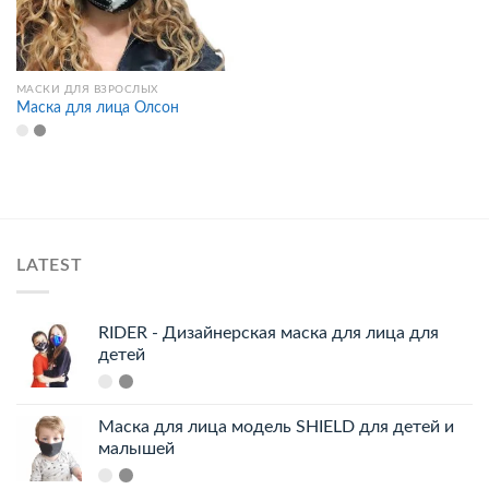
МАСКИ ДЛЯ ВЗРОСЛЫХ
Маска для лица Олсон
LATEST
RIDER - Дизайнерская маска для лица для
детей
Маска для лица модель SHIELD для детей и
малышей